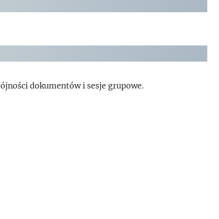
spójności dokumentów i sesje grupowe.
ujesz: zestaw map/grafów spójności, konkretne
zywistej struktury problemu lub strategii.