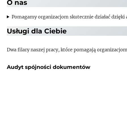
O nas
Pomagamy organizacjom skutecznie działać dzięki a
Usługi dla Ciebie
Dwa filary naszej pracy, które pomagają organizacjom
Audyt spójności dokumentów
Badanie dokumentów pod kątem ich czytelności, spó
wnioski i sugestie naprawcze oraz komentarz audio lu
Sesje grupowe
Warsztaty strategiczne, podczas których wykorzyst
Otrzymujesz: mapę zależności przyczynowo-skutkowy