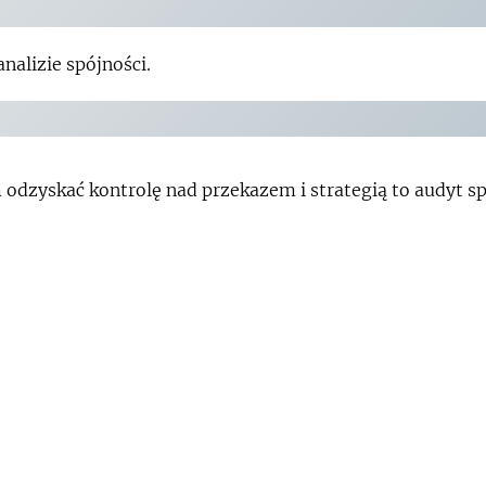
nalizie spójności.
 odzyskać kontrolę nad przekazem i strategią to audyt 
jności logicznej i skuteczności komunikacyjnej. Otrzym
b raport roboczy.
ujemy analizę grafów i map poznawczych do odkrycia rzec
ch w oparciu o wiedzę Twoich pracowników.